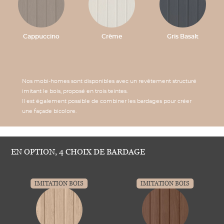
Cappuccino
Crème
Gris Basalt
Nos mobi-homes sont disponibles avec un revêtement structuré
imitant le bois, proposé en trois teintes.
Il est également possible de combiner les bardages pour créer
une façade bicolore.
EN OPTION, 4 CHOIX DE BARDAGE
IMITATION BOIS
IMITATION BOIS