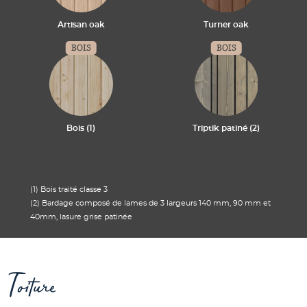
Artisan oak
Turner oak
BOIS
BOIS
Bois (1)
Triptik patiné (2)
(1) Bois traité classe 3
(2) Bardage composé de lames de 3 largeurs 140 mm, 90 mm et
40mm, lasure grise patinée
Toiture