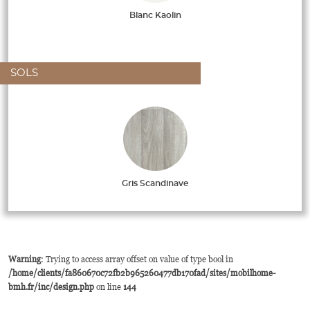
Blanc Kaolin
SOLS
Gris Scandinave
Warning
: Trying to access array offset on value of type bool in
/home/clients/fa860670c72fb2b965260477db170fad/sites/mobilhome-
bmh.fr/inc/design.php
on line
144