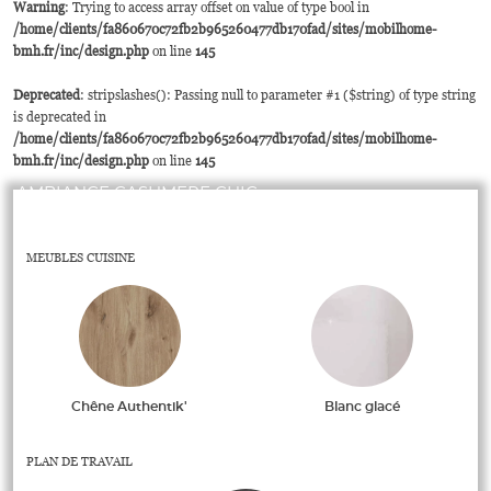
Warning
: Trying to access array offset on value of type bool in
/home/clients/fa860670c72fb2b965260477db170fad/sites/mobilhome-
bmh.fr/inc/design.php
on line
145
Deprecated
: stripslashes(): Passing null to parameter #1 ($string) of type string
is deprecated in
/home/clients/fa860670c72fb2b965260477db170fad/sites/mobilhome-
bmh.fr/inc/design.php
on line
145
AMBIANCE CASHMERE CHIC
MEUBLES CUISINE
Chêne Authentik'
Blanc glacé
PLAN DE TRAVAIL