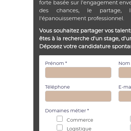
forte basée sur l'engagement envers
des chances, le partage, l'
l'épanouissement professionnel.
Vous souhaitez partager vos talen
êtes à la recherche d'un stage, d'u
Déposez votre candidature spont
Prénom *
Nom 
Téléphone
E-mai
Domaines métier *
Commerce
Logistique