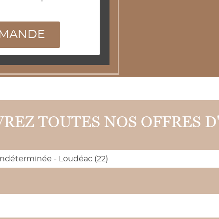
EMANDE
REZ TOUTES NOS OFFRES D
 indéterminée - Loudéac (22)