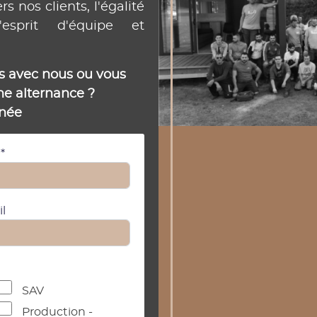
 nos clients, l'égalité
esprit d'équipe et
ts avec nous ou vous
ne alternance ?
anée
*
l
SAV
Production -