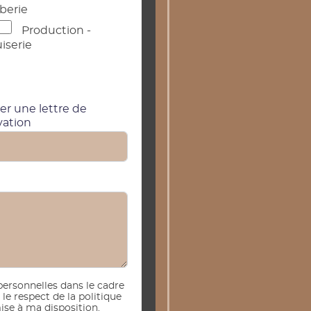
berie
Production -
iserie
er une lettre de
vation
personnelles dans le cadre
e respect de la politique
se à ma disposition.